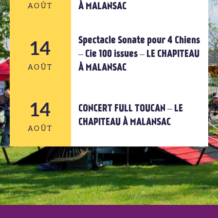
À MALANSAC
AOÛT
AOÛT
Spectacle Sonate pour 4 Chiens
14
13
– Cie 100 issues – LE CHAPITEAU
À MALANSAC
AOÛT
AOÛT
14
14
CONCERT FULL TOUCAN – LE
CHAPITEAU À MALANSAC
AOÛT
AOÛT
14
AOÛT