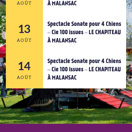
À MALANSAC
AOÛT
AOÛT
Spectacle Sonate pour 4 Chiens
12
13
– Cie 100 issues – LE CHAPITEAU
À MALANSAC
AOÛT
AOÛT
Spectacle Sonate pour 4 Chiens
14
13
– Cie 100 issues – LE CHAPITEAU
À MALANSAC
AOÛT
AOÛT
14
AOÛT