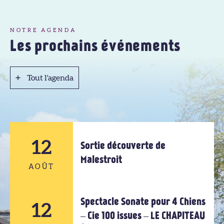
NOTRE AGENDA
Les prochains événements
Tout l'agenda
Tout l'agenda
12
Sortie découverte de
Malestroit
AOÛT
Spectacle Sonate pour 4 Chiens
12
12
– Cie 100 issues – LE CHAPITEAU