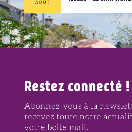
AOÛT
AOÛT
14
AOÛT
Restez connecté !
Abonnez-vous à la newslett
recevez toute notre actuali
votre boite mail.