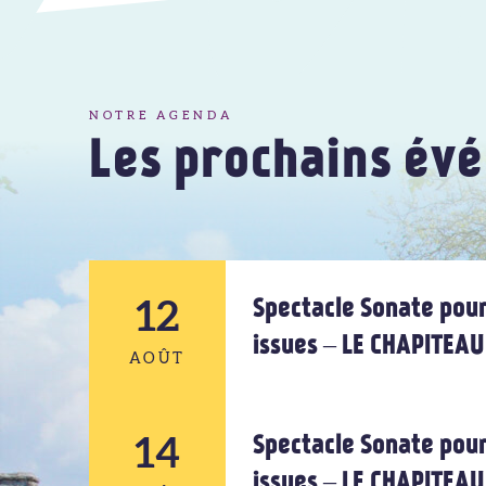
NOTRE AGENDA
Les prochains év
12
Spectacle Sonate pour
issues – LE CHAPITEA
AOÛT
14
12
Spectacle Sonate pour
issues – LE CHAPITEA