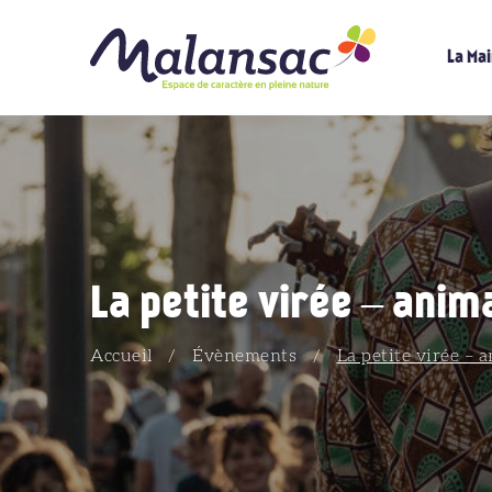
La Mai
La petite virée – anima
Accueil
/
Évènements
/
La petite virée – 