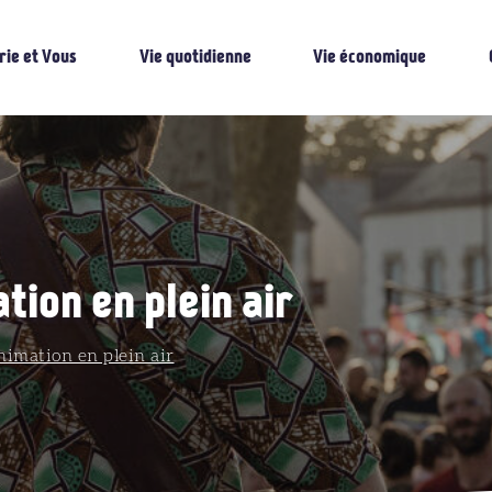
rie et Vous
Vie quotidienne
Vie économique
tion en plein air
animation en plein air