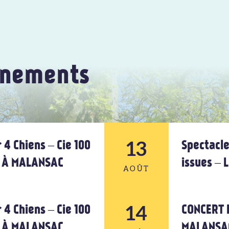
énements
13
 4 Chiens – Cie 100
Spectacle
U À MALANSAC
issues –
AOÛT
14
13
 4 Chiens – Cie 100
CONCERT 
U À MALANSAC
MALANSA