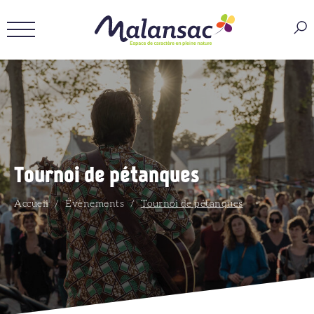
Tournoi de pétanques
Accueil
/
Évènements
/
Tournoi de pétanques