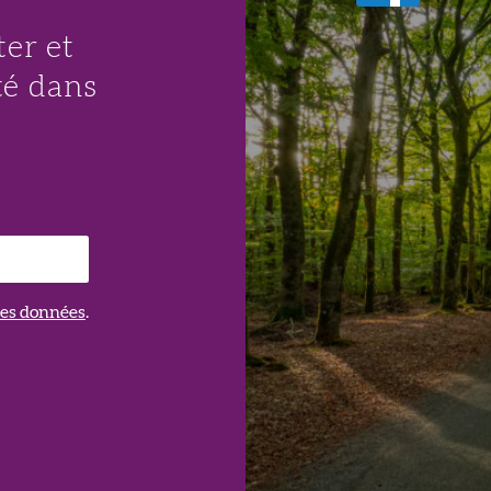
er et
té dans
 des données
.