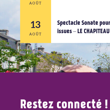
AOÛT
12
13
Spectacle Sonate pour
issues – LE CHAPITEA
AOÛT
AOÛT
13
AOÛT
Restez connecté !