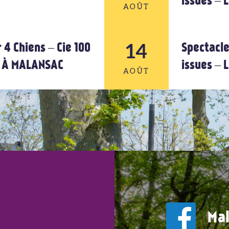
issues –
AOÛT
14
12
 4 Chiens – Cie 100
Spectacle
U À MALANSAC
issues –
AOÛT
AOÛT
14
AOÛT
Mal