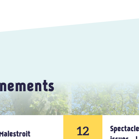
énements
12
Spectacle
Malestroit