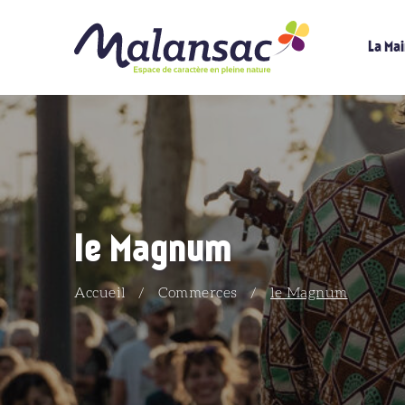
La Mai
le Magnum
Accueil
/
Commerces
/
le Magnum