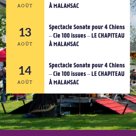
À MALANSAC
AOÛT
AOÛT
Spectacle Sonate pour 4 Chiens
12
13
– Cie 100 issues – LE CHAPITEAU
À MALANSAC
AOÛT
AOÛT
Spectacle Sonate pour 4 Chiens
14
13
– Cie 100 issues – LE CHAPITEAU
À MALANSAC
AOÛT
AOÛT
14
AOÛT