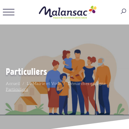
Particuliers
Accueil
/
La Mairie et Vous
/
Démarches en ligne
/
Particuliers