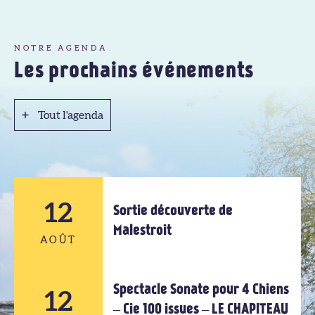
NOTRE AGENDA
Les prochains événements
Tout l'agenda
Tout l'agenda
12
Sortie découverte de
Malestroit
AOÛT
Spectacle Sonate pour 4 Chiens
12
12
– Cie 100 issues – LE CHAPITEAU