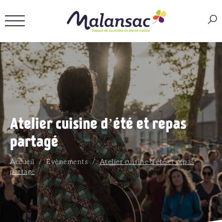
Atelier cuisine d’été et repas
partagé
Accueil
/
Évènements
/
Atelier cuisine d’été et repas
partagé