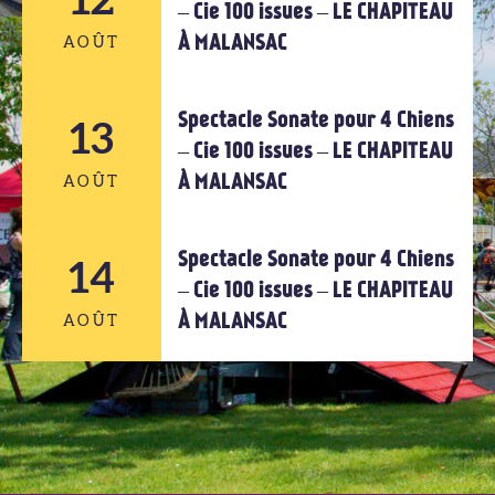
12
12
– Cie 100 issues – LE CHAPITEAU
À MALANSAC
AOÛT
AOÛT
Spectacle Sonate pour 4 Chiens
12
13
– Cie 100 issues – LE CHAPITEAU
À MALANSAC
AOÛT
AOÛT
Spectacle Sonate pour 4 Chiens
14
13
– Cie 100 issues – LE CHAPITEAU
À MALANSAC
AOÛT
AOÛT
14
AOÛT