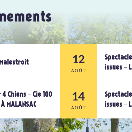
énements
12
Spectacle
Malestroit
issues –
AOÛT
14
12
 4 Chiens – Cie 100
Spectacle
U À MALANSAC
issues –
AOÛT
AOÛT