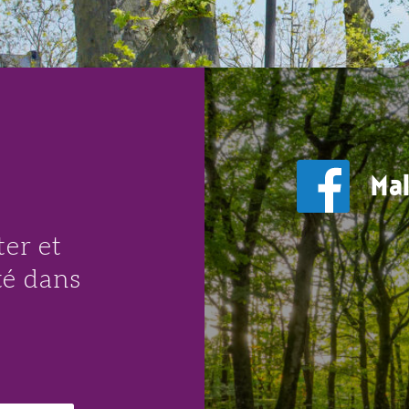
14
AOÛT
Mal
er et
té dans