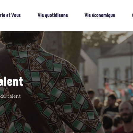
rie et Vous
Vie quotidienne
Vie économique
alent
du talent