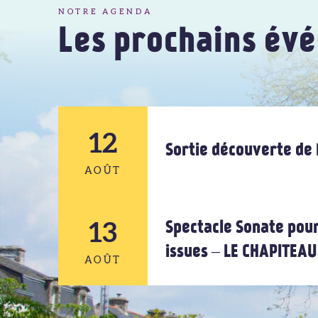
NOTRE AGENDA
Les prochains év
12
Sortie découverte de 
AOÛT
12
13
Spectacle Sonate pour
issues – LE CHAPITEA
AOÛT
AOÛT