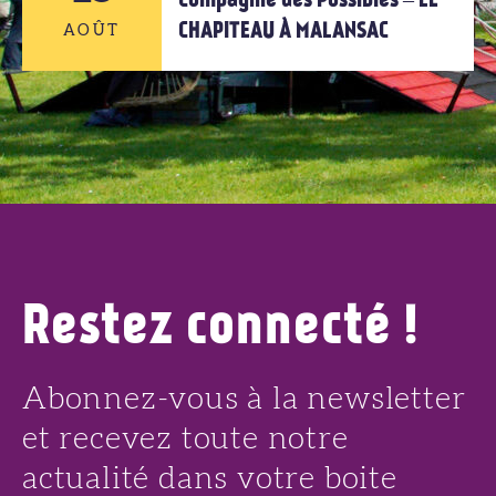
Compagnie des Possibles – LE
CHAPITEAU À MALANSAC
AOÛT
AOÛT
15
AOÛT
Restez connecté !
Abonnez-vous à la newsletter
et recevez toute notre
actualité dans votre boite