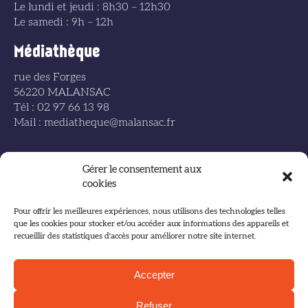
Le lundi et jeudi : 8h30 – 12h30
Le samedi : 9h – 12h
Médiathèque
rue des Forges
56220 MALANSAC
Tél : 02 97 66 13 98
Mail : mediatheque@malansac.fr
Gérer le consentement aux
cookies
Accueil
Pour offrir les meilleures expériences, nous utilisons des technologies telles
que les cookies pour stocker et/ou accéder aux informations des appareils et
Plan du site
recueillir des statistiques d'accès pour améliorer notre site internet.
Mentions légales
Accepter
Politique de confidentialité
Refuser