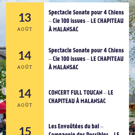
Spectacle Sonate pour 4 Chiens
13
– Cie 100 issues – LE CHAPITEAU
À MALANSAC
AOÛT
Spectacle Sonate pour 4 Chiens
14
13
– Cie 100 issues – LE CHAPITEAU
À MALANSAC
AOÛT
AOÛT
14
14
CONCERT FULL TOUCAN – LE
CHAPITEAU À MALANSAC
AOÛT
AOÛT
Les Envoûtées du bal –
14
15