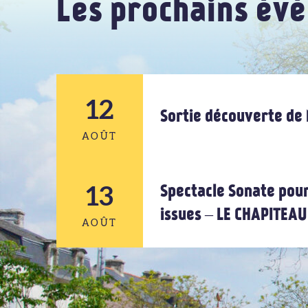
Les prochains év
12
Sortie découverte de 
AOÛT
12
13
Spectacle Sonate pour
issues – LE CHAPITEA
AOÛT
AOÛT
13