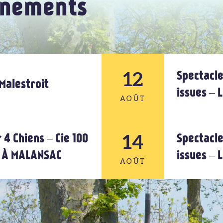
énements
12
Spectacle
Malestroit
issues –
AOÛT
14
12
 4 Chiens – Cie 100
Spectacle
U À MALANSAC
issues –
AOÛT
AOÛT
14