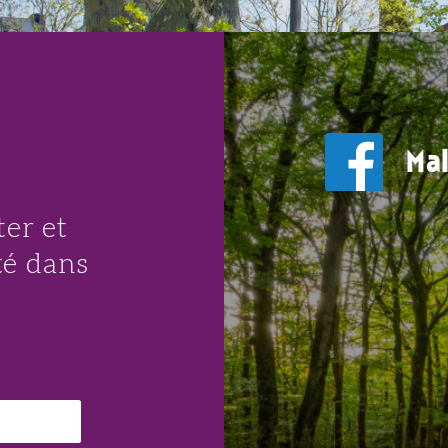
AOÛT
Mal
er et
té dans