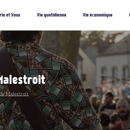
rie et Vous
Vie quotidienne
Vie économique
Malestroit
de Malestroit