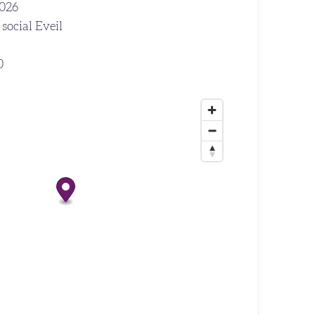
2026
social Eveil
0
€