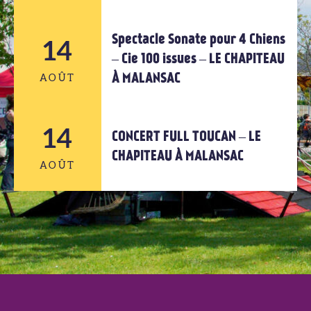
Spectacle Sonate pour 4 Chiens
14
13
– Cie 100 issues – LE CHAPITEAU
À MALANSAC
AOÛT
AOÛT
14
14
CONCERT FULL TOUCAN – LE
CHAPITEAU À MALANSAC
AOÛT
AOÛT
14
AOÛT