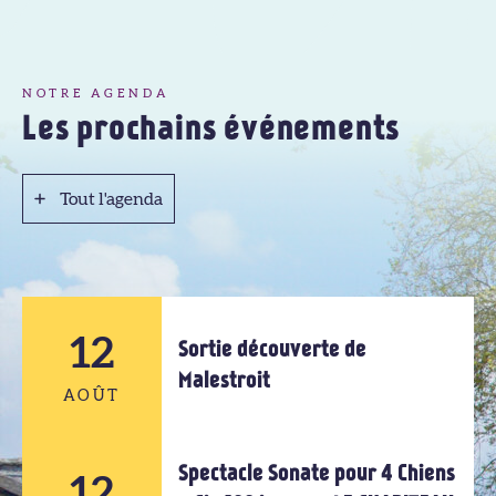
NOTRE AGENDA
Les prochains événements
Tout l'agenda
Tout l'agenda
12
Sortie découverte de
Malestroit
AOÛT
Spectacle Sonate pour 4 Chiens
12
12