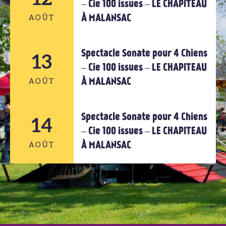
– Cie 100 issues – LE CHAPITEAU
À MALANSAC
AOÛT
AOÛT
Spectacle Sonate pour 4 Chiens
12
13
– Cie 100 issues – LE CHAPITEAU
À MALANSAC
AOÛT
AOÛT
Spectacle Sonate pour 4 Chiens
14
13
– Cie 100 issues – LE CHAPITEAU
À MALANSAC
AOÛT
AOÛT
14
AOÛT