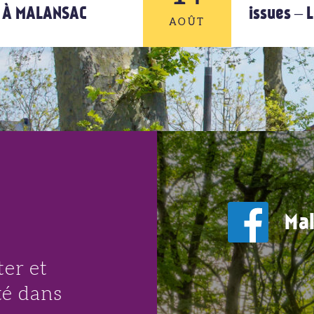
U À MALANSAC
issues –
AOÛT
AOÛT
14
AOÛT
Mal
er et
té dans