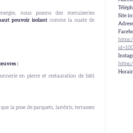
Téléph
ergie, nous posons des menuiseries
Site in
aut pouvoir isolant
comme la ouate de
Adress
Facebo
https:
id=10
Instag
 œuvres :
https
Horair
nnerie en pierre et restauration de bâti
 que la pose de parquets, lambris, terrasses