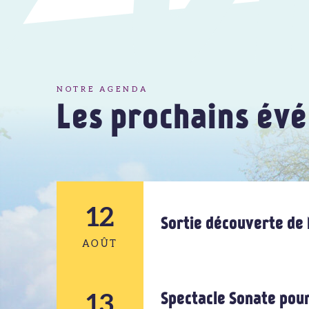
NOTRE AGENDA
Les prochains év
12
Sortie découverte de 
AOÛT
12
13
Spectacle Sonate pour