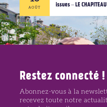
issues – LE CHAPITEA
AOÛT
AOÛT
13
AOÛT
Restez connecté !
Abonnez-vous à la newslett
recevez toute notre actuali