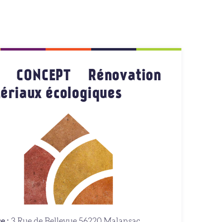
M CONCEPT Rénovation
ériaux écologiques
e :
3 Rue de Bellevue 56220 Malansac