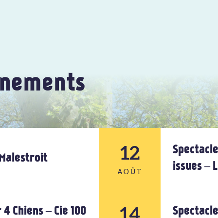
énements
12
Spectacle
Malestroit
issues –
AOÛT
14
12
 4 Chiens – Cie 100
Spectacle