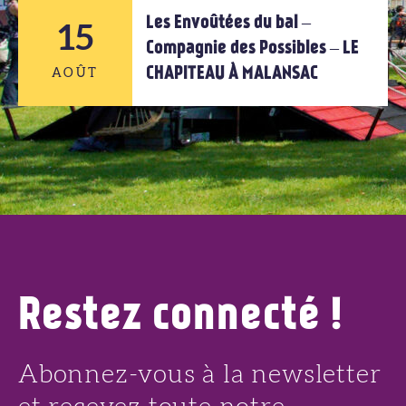
Les Envoûtées du bal –
14
15
Compagnie des Possibles – LE
CHAPITEAU À MALANSAC
AOÛT
AOÛT
15
AOÛT
Restez connecté !
Abonnez-vous à la newsletter