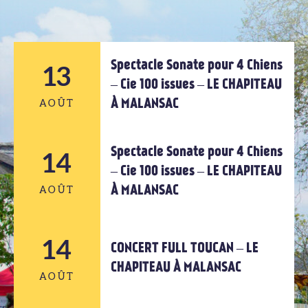
Tout l'agenda
Spectacle Sonate pour 4 Chiens
13
– Cie 100 issues – LE CHAPITEAU
À MALANSAC
AOÛT
Spectacle Sonate pour 4 Chiens
14
13
– Cie 100 issues – LE CHAPITEAU
À MALANSAC
AOÛT
AOÛT
14
14
CONCERT FULL TOUCAN – LE
CHAPITEAU À MALANSAC
AOÛT
AOÛT