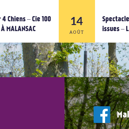
14
12
 4 Chiens – Cie 100
Spectacle
U À MALANSAC
issues –
AOÛT
AOÛT
14
AOÛT
Mal