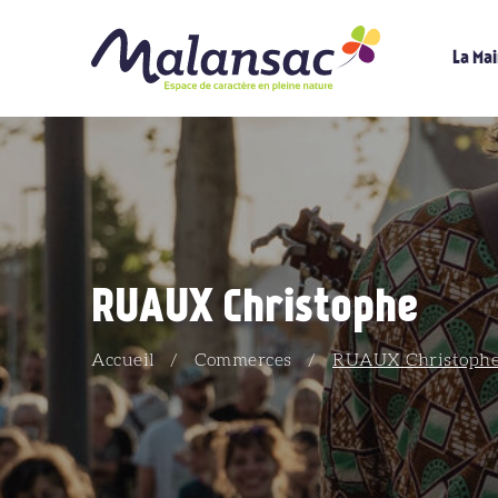
La Mai
RUAUX Christophe
Accueil
/
Commerces
/
RUAUX Christoph