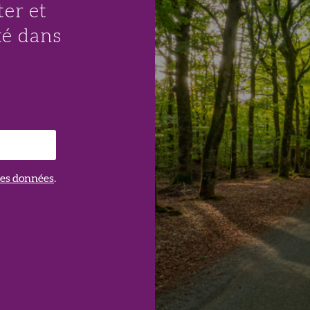
er et
té dans
 des données
.