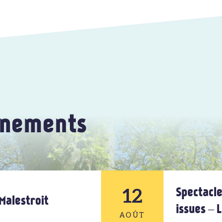
énements
12
Spectacle
Malestroit
issues –
AOÛT