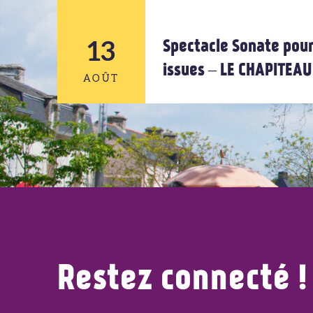
12
13
Spectacle Sonate pour
issues – LE CHAPITEA
AOÛT
AOÛT
13
AOÛT
Restez connecté !