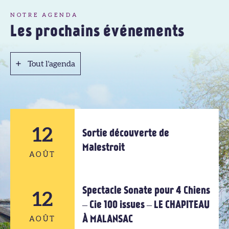
NOTRE AGENDA
Les prochains événements
Tout l'agenda
Tout l'agenda
12
Sortie découverte de
Malestroit
AOÛT
Spectacle Sonate pour 4 Chiens
12
12
– Cie 100 issues – LE CHAPITEAU
À MALANSAC
AOÛT
AOÛT