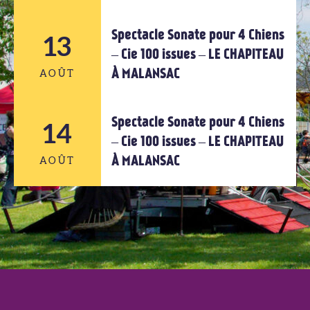
Spectacle Sonate pour 4 Chiens
12
13
– Cie 100 issues – LE CHAPITEAU
À MALANSAC
AOÛT
AOÛT
Spectacle Sonate pour 4 Chiens
14
13
– Cie 100 issues – LE CHAPITEAU
À MALANSAC
AOÛT
AOÛT
14
AOÛT