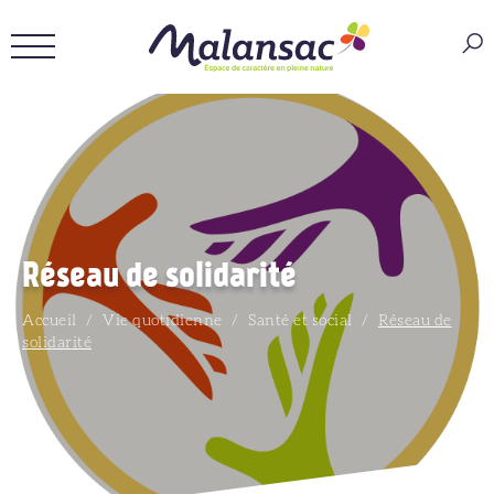
Réseau de solidarité
Accueil
/
Vie quotidienne
/
Santé et social
/
Réseau de
solidarité