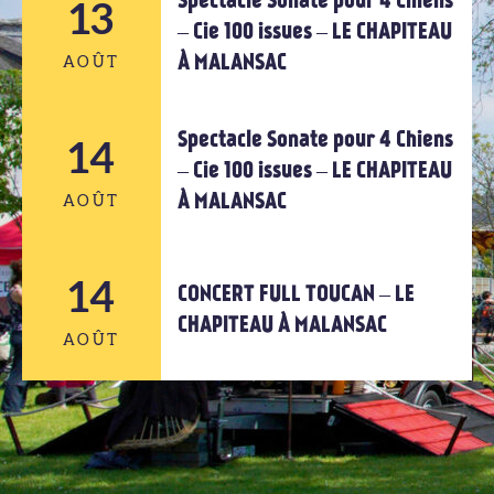
Spectacle Sonate pour 4 Chiens
12
13
– Cie 100 issues – LE CHAPITEAU
À MALANSAC
AOÛT
AOÛT
Spectacle Sonate pour 4 Chiens
14
13
– Cie 100 issues – LE CHAPITEAU
À MALANSAC
AOÛT
AOÛT
14
14
CONCERT FULL TOUCAN – LE
CHAPITEAU À MALANSAC
AOÛT
AOÛT
14
AOÛT