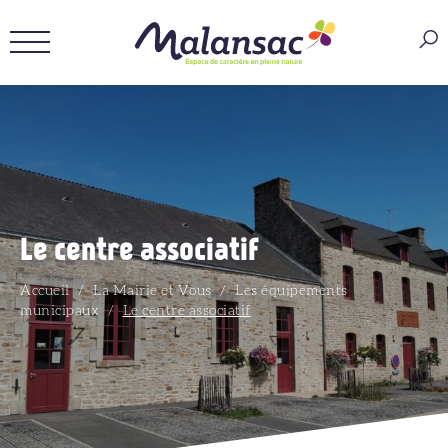
Le centre associatif
Accueil
/
La Mairie et Vous
/
Les équipements
municipaux
/
Le centre associatif