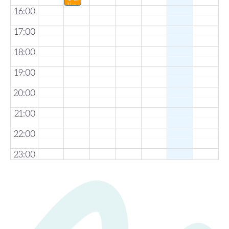
lip
l
16:00
e
e
H
17:00
i
b
i
18:00
s
c
19:00
u
s
20:00
21:00
22:00
23:00