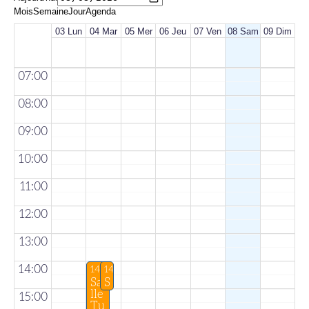
Mois
Semaine
Jour
Agenda
03 Lun
04 Mar
05 Mer
06 Jeu
07 Ven
08 Sam
09 Dim
07:00
08:00
09:00
10:00
11:00
12:00
13:00
14:00
14:00 – 16:00
14:00 – 00:00
Sa
S
lle
a
15:00
Tu
l