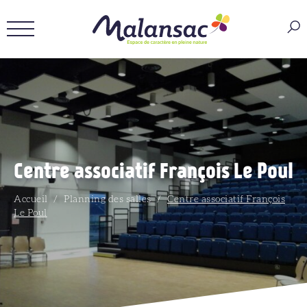
Centre associatif François Le Poul
Accueil
/
Planning des salles
/
Centre associatif François
Le Poul